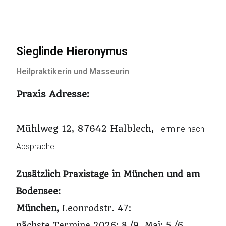
Sieglinde Hieronymus
Heilpraktikerin und Masseurin
Pr
axis
Adresse:
Mühlweg 12, 87642 Halblech,
Termine nach
Absprache
Zusätzlich Praxistage in München und am
Bodensee:
München
,
Leonrodstr. 47
:
nächste Termine 2026: 8./9. Mai; 5./6.